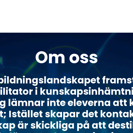
Om oss
bildningslandskapet frams
ilitator i kunskapsinhämtni
g lämnar inte eleverna att kl
; Istället skapar det kont
 är skickliga på att destil