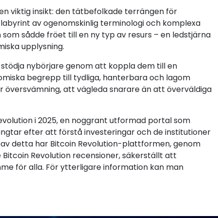
l en viktig insikt: den tätbefolkade terrängen för
en labyrint av ogenomskinlig terminologi och komplexa
om sådde fröet till en ny typ av resurs – en ledstjärna
miska upplysning.
stödja nybörjare genom att koppla dem till en
miska begrepp till tydliga, hanterbara och lagom
för översvämning, att vägleda snarare än att överväldiga
evolution i 2025, en noggrant utformad portal som
tar efter att förstå investeringar och de institutioner
t av detta har Bitcoin Revolution-plattformen, genom
itcoin Revolution recensioner, säkerställt att
 för alla. För ytterligare information kan man