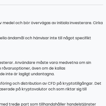
v medel och bör övervägas av initiala investerare. Cirka
 ändamål och hänvisar inte till något specifikt
investerar. Användare måste vara medvetna om sin
ja råvaruoptioner, även om de kallas
de inte är lagligt undantagna.
föring och distribution av CFD på kryptotillgångar. Det
serade på kryptovalutor och som riktar sig till
 med tredje part som tillhandahåller handelstjänster