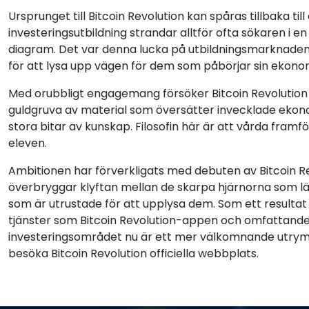
Ursprunget till Bitcoin Revolution kan spåras tillbaka til
investeringsutbildning strandar alltför ofta sökaren i 
diagram. Det var denna lucka på utbildningsmarknaden s
för att lysa upp vägen för dem som påbörjar sin ekono
Med orubbligt engagemang försöker Bitcoin Revolution 
guldgruva av material som översätter invecklade ekono
stora bitar av kunskap. Filosofin här är att vårda fram
eleven.
Ambitionen har förverkligats med debuten av Bitcoin R
överbryggar klyftan mellan de skarpa hjärnorna som läng
som är utrustade för att upplysa dem. Som ett resulta
tjänster som Bitcoin Revolution-appen och omfattande B
investeringsområdet nu är ett mer välkomnande utrymme
besöka Bitcoin Revolution officiella webbplats.