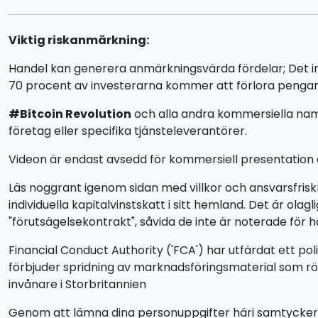
Viktig riskanmärkning:
Handel kan generera anmärkningsvärda fördelar; Det inne
70 procent av investerarna kommer att förlora pengar
#Bitcoin Revolution
och alla andra kommersiella nam
företag eller specifika tjänsteleverantörer.
Videon är endast avsedd för kommersiell presentation oc
Läs noggrant igenom sidan med villkor och ansvarsfris
individuella kapitalvinstskatt i sitt hemland. Det är o
"förutsägelsekontrakt", såvida de inte är noterade för 
Financial Conduct Authority ('FCA') har utfärdat ett po
förbjuder spridning av marknadsföringsmaterial som rör 
invånare i Storbritannien
Genom att lämna dina personuppgifter häri samtycker du 