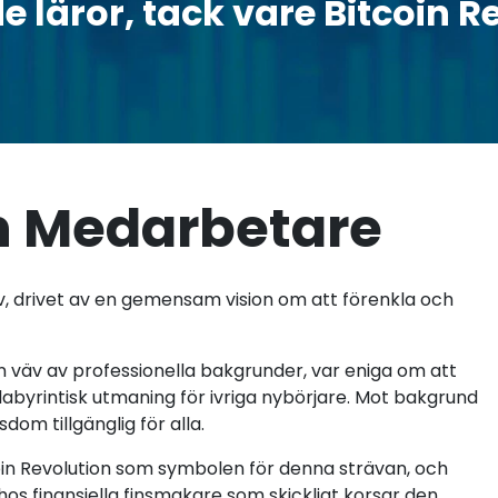
 läror, tack vare Bitcoin R
on Medarbetare
tiv, drivet av en gemensam vision om att förenkla och
väv av professionella bakgrunder, var eniga om att
labyrintisk utmaning för ivriga nybörjare. Mot bakgrund
dom tillgänglig för alla.
coin Revolution som symbolen för denna strävan, och
os finansiella finsmakare som skickligt korsar den