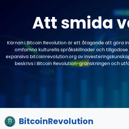
Att smida v
Kärnan i Bitcoin Revolution är ett åtagande att göra i
omfamna kulturella språkskillnader och tillgodos
expansiva bitcoinrevolution.org av investeringskunskap
beskrivs i Bitcoin Revolution-granskningen och utfo
BitcoinRevolution