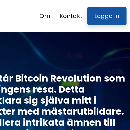
Om
Kontakt
Logga in
tår Bitcoin Revolution som
ngens resa. Detta
ara sig själva mitt i
akter med mästarutbildare.
lera intrikata ämnen till