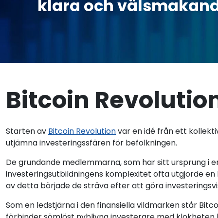
klara och välsmakande
Bitcoin Revoluti
Starten av
Bitcoin Revolution
var en idé från ett kollek
utjämna investeringssfären för befolkningen.
De grundande medlemmarna, som har sitt ursprung i en 
investeringsutbildningens komplexitet ofta utgjorde en 
av detta började de sträva efter att göra investeringsvis
Som en ledstjärna i den finansiella vildmarken står Bit
förbinder sömlöst nyblivna investerare med klokheten h