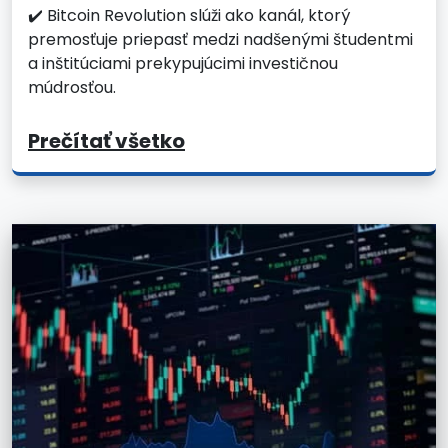
✔️ Bitcoin Revolution slúži ako kanál, ktorý
premosťuje priepasť medzi nadšenými študentmi
a inštitúciami prekypujúcimi investičnou
múdrosťou.
Prečítať všetko