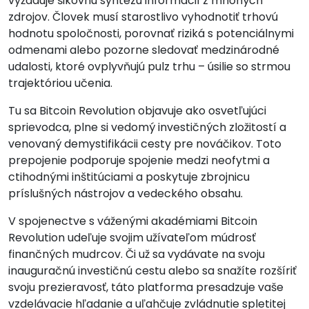
vyžaduje šikovnú syntézu informácií z mnohých
zdrojov. Človek musí starostlivo vyhodnotiť trhovú
hodnotu spoločnosti, porovnať riziká s potenciálnymi
odmenami alebo pozorne sledovať medzinárodné
udalosti, ktoré ovplyvňujú pulz trhu – úsilie so strmou
trajektóriou učenia.
Tu sa Bitcoin Revolution objavuje ako osvetľujúci
sprievodca, plne si vedomý investičných zložitostí a
venovaný demystifikácii cesty pre nováčikov. Toto
prepojenie podporuje spojenie medzi neofytmi a
ctihodnými inštitúciami a poskytuje zbrojnicu
príslušných nástrojov a vedeckého obsahu.
V spojenectve s váženými akadémiami Bitcoin
Revolution udeľuje svojim užívateľom múdrosť
finančných mudrcov. Či už sa vydávate na svoju
inauguračnú investičnú cestu alebo sa snažíte rozšíriť
svoju prezieravosť, táto platforma presadzuje vaše
vzdelávacie hľadanie a uľahčuje zvládnutie spletitej