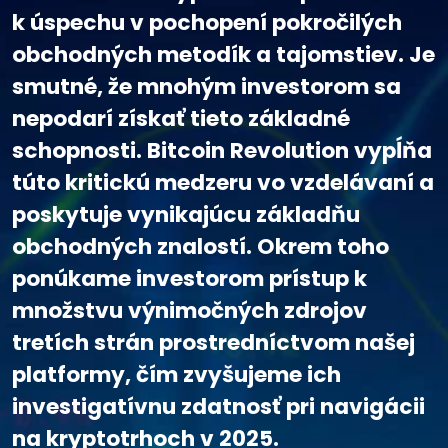
k úspechu v pochopení pokročilých
obchodných metodík a tajomstiev. Je
smutné, že mnohým investorom sa
nepodarí získať tieto základné
schopnosti. Bitcoin Revolution vypĺňa
túto kritickú medzeru vo vzdelávaní a
poskytuje vynikajúcu základňu
obchodných znalostí. Okrem toho
ponúkame investorom prístup k
množstvu výnimočných zdrojov
tretích strán prostredníctvom našej
platformy, čím zvyšujeme ich
investigatívnu zdatnosť pri navigácii
na kryptotrhoch v 2025.