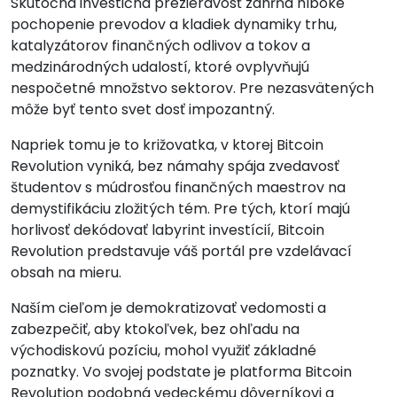
Skutočná investičná prezieravosť zahŕňa hlboké
pochopenie prevodov a kladiek dynamiky trhu,
katalyzátorov finančných odlivov a tokov a
medzinárodných udalostí, ktoré ovplyvňujú
nespočetné množstvo sektorov. Pre nezasvätených
môže byť tento svet dosť impozantný.
Napriek tomu je to križovatka, v ktorej Bitcoin
Revolution vyniká, bez námahy spája zvedavosť
študentov s múdrosťou finančných maestrov na
demystifikáciu zložitých tém. Pre tých, ktorí majú
horlivosť dekódovať labyrint investícií, Bitcoin
Revolution predstavuje váš portál pre vzdelávací
obsah na mieru.
Naším cieľom je demokratizovať vedomosti a
zabezpečiť, aby ktokoľvek, bez ohľadu na
východiskovú pozíciu, mohol využiť základné
poznatky. Vo svojej podstate je platforma Bitcoin
Revolution podobná vedeckému dôverníkovi a