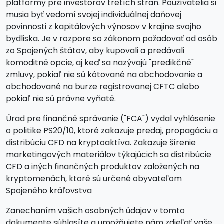
platformy pre investorov tretích strán. Používatelia si
musia byť vedomí svojej individuálnej daňovej
povinnosti z kapitálových výnosov v krajine svojho
bydliska. Je v rozpore so zákonom požadovať od osôb
zo Spojených štátov, aby kupovali a predávali
komoditné opcie, aj keď sa nazývajú "predikčné"
zmluvy, pokiaľ nie sú kótované na obchodovanie a
obchodované na burze registrovanej CFTC alebo
pokiaľ nie sú právne vyňaté.
Úrad pre finančné správanie ("FCA") vydal vyhlásenie
o politike PS20/10, ktoré zakazuje predaj, propagáciu a
distribúciu CFD na kryptoaktíva. Zakazuje šírenie
marketingových materiálov týkajúcich sa distribúcie
CFD a iných finančných produktov založených na
kryptomenách, ktoré sú určené obyvateľom
Spojeného kráľovstva
Zanechaním vašich osobných údajov v tomto
dokumente súhlasíte a umožňujete nám zdieľať vaše