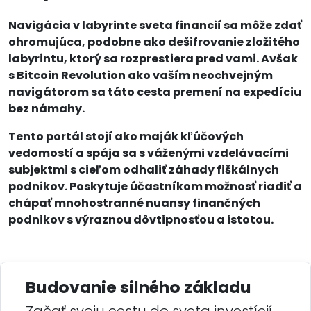
Navigácia v labyrinte sveta financií sa môže zdať
ohromujúca, podobne ako dešifrovanie zložitého
labyrintu, ktorý sa rozprestiera pred vami. Avšak
s Bitcoin Revolution ako vaším neochvejným
navigátorom sa táto cesta premení na expedíciu
bez námahy.
Tento portál stojí ako maják kľúčových
vedomostí a spája sa s váženými vzdelávacími
subjektmi s cieľom odhaliť záhady fiškálnych
podnikov. Poskytuje účastníkom možnosť riadiť a
chápať mnohostranné nuansy finančných
podnikov s výraznou dôvtipnosťou a istotou.
Budovanie silného základu