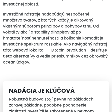
investičnej oblasti.
Investičné nástroje nadobúdajú nespočetné
množstvo tvarov, z ktorých každý je diktovaný
vlastným súborom princípov a pohybov trhu. Od
volatility akcií a stability dlhopisov až po
hmatateľnosť nehnuteľností a kolísanie komodít je
investičné spektrum rozsiahle. Ako navigačný nástroj
táto webová lokalita – _Bitcoin Revolution – dešifruje
tieto alternatívy a vedie prieskumníkov cez obrovský
oceán údajov.
NADÁCIA JE KĽÚČOVÁ
Robustná budova stojí pevne na základoch
zdravej základne, podobne pochopenie
zložitosti investícií je zakorenené v pevnom