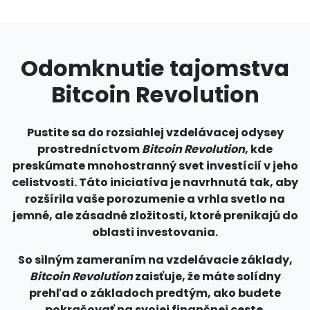
Odomknutie tajomstva
Bitcoin Revolution
Pustite sa do rozsiahlej vzdelávacej odysey
prostredníctvom
Bitcoin Revolution
, kde
preskúmate mnohostranný svet investícií v jeho
celistvosti. Táto iniciatíva je navrhnutá tak, aby
rozšírila vaše porozumenie a vrhla svetlo na
jemné, ale zásadné zložitosti, ktoré prenikajú do
oblasti investovania.
So silným zameraním na vzdelávacie základy,
Bitcoin Revolution
zaisťuje, že máte solídny
prehľad o základoch predtým, ako budete
pokračovať na svojej finančnej ceste.