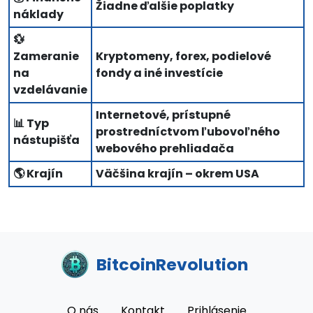
Žiadne ďalšie poplatky
náklady
💱
Zameranie
Kryptomeny, forex, podielové
na
fondy a iné investície
vzdelávanie
Internetové, prístupné
📊 Typ
prostredníctvom ľubovoľného
nástupišťa
webového prehliadača
🌎 Krajín
Väčšina krajín – okrem USA
BitcoinRevolution
O nás
Kontakt
Prihlásenie