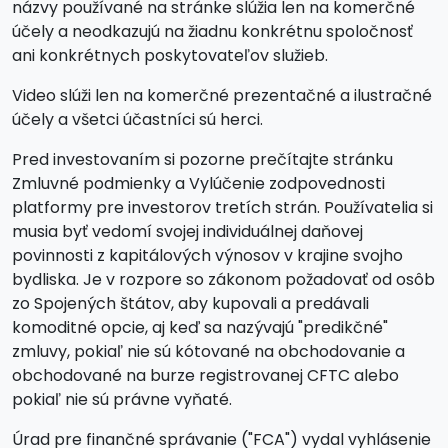
názvy používané na stránke slúžia len na komerčné
účely a neodkazujú na žiadnu konkrétnu spoločnosť
ani konkrétnych poskytovateľov služieb.
Video slúži len na komerčné prezentačné a ilustračné
účely a všetci účastníci sú herci.
Pred investovaním si pozorne prečítajte stránku
Zmluvné podmienky a Vylúčenie zodpovednosti
platformy pre investorov tretích strán. Používatelia si
musia byť vedomí svojej individuálnej daňovej
povinnosti z kapitálových výnosov v krajine svojho
bydliska. Je v rozpore so zákonom požadovať od osôb
zo Spojených štátov, aby kupovali a predávali
komoditné opcie, aj keď sa nazývajú "predikčné"
zmluvy, pokiaľ nie sú kótované na obchodovanie a
obchodované na burze registrovanej CFTC alebo
pokiaľ nie sú právne vyňaté.
Úrad pre finančné správanie ("FCA") vydal vyhlásenie