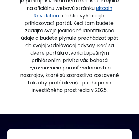
je prístup k vášmu účtu hračkou. Prejdite
na oficiálnu webovú stránku
Bitcoin
Revolution
a ľahko vyhľadajte
prihlasovací portál. Keď tam budete,
zadajte svoje jedinečné identifikačné
údaje a budete plynule prechádzať späť
do svojej vzdelávacej odysey. Keď sa
dvere portálu otvoria úspešným
prihlásením, privíta vás bohatá
vyrovnávacia pamäť vedomostí a
nástrojov, ktoré sú starostlivo zostavené
tak, aby prehĺbili vaše pochopenie
investičného prostredia v 2025.