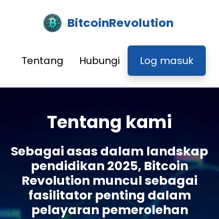
BitcoinRevolution
Tentang
Hubungi
Log masuk
Tentang kami
Sebagai asas dalam landskap
pendidikan 2025, Bitcoin
Revolution muncul sebagai
fasilitator penting dalam
pelayaran pemerolehan