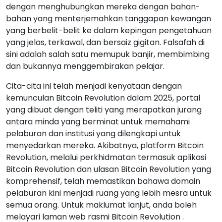
dengan menghubungkan mereka dengan bahan-
bahan yang menterjemahkan tanggapan kewangan
yang berbelit-belit ke dalam kepingan pengetahuan
yang jelas, terkawal, dan bersaiz gigitan. Falsafah di
sini adalah salah satu memupuk banjir, membimbing
dan bukannya menggembirakan pelajar.
Cita-cita ini telah menjadi kenyataan dengan
kemunculan Bitcoin Revolution dalam 2025, portal
yang dibuat dengan teliti yang merapatkan jurang
antara minda yang berminat untuk memahami
pelaburan dan institusi yang dilengkapi untuk
menyedarkan mereka. Akibatnya, platform Bitcoin
Revolution, melalui perkhidmatan termasuk aplikasi
Bitcoin Revolution dan ulasan Bitcoin Revolution yang
komprehensif, telah memastikan bahawa domain
pelaburan kini menjadi ruang yang lebih mesra untuk
semua orang. Untuk maklumat lanjut, anda boleh
melayari laman web rasmi Bitcoin Revolution .