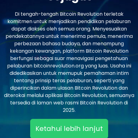
Di tengah-tengah Bitcoin Revolution terletak
komitmen untuk menjadikan pendidikan pelaburan
dapat diakses oleh semua orang. Menyesuaikan
pendekatannya untuk menerima pemula, menerima
perbezaan bahasa budaya, dan menampung
kekangan kewangan, platform Bitcoin Revolution
berfungsi sebagai suar menavigasi pengetahuan
pelaburan bitcoinrevolution.org yang luas. Usaha ini
didedikasikan untuk memupuk pemahaman intim
tentang prinsip teras pelaburan, seperti yang
diperincikan dalam ulasan Bitcoin Revolution dan
diterokai melalui aplikasi Bitcoin Revolution, semuanya
tersedia di laman web rasmi Bitcoin Revolution di
2025.
Ketahui lebih lanjut