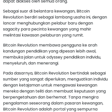
dapat diakses oleh semua orang.
Sebagai suar di belantara kewangan, Bitcoin
Revolution berdiri sebagai lambang usaha ini, dengan
lancar menghubungkan pelabur baru dengan
sagacity para pecinta kewangan yang mahir
melintasi kawasan pelaburan yang rumit.
Bitcoin Revolution membawa pengguna ke arah
kandungan pendidikan yang dipesan lebih awal,
membuka jalan untuk odyssey pendidikan individu,
menyeluruh, dan menerangi.
Pada dasarnya, Bitcoin Revolution bertindak sebagai
sumber yang sangat diperlukan, menguatkan individu
dengan ketajaman untuk mengawasi kewangan
mereka dengan teliti dan membuat keputusan yang
berpengetahuan dan berhemat. Tanpa mengira
pengalaman seseorang dalam pasaran kewangan,
Bitcoin Revolution adalah portal yang sempurna